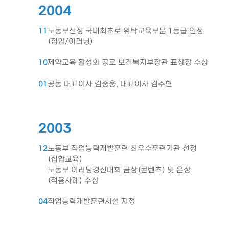
2004
11
노동부선정 국내최초로 위탁교육부문 1등급 인정
(집합/이러닝)
10
제약교육 활성화 공로 보건복지부장관 표창장 수상
01
공동 대표이사 김중웅, 대표이사 김주현
2003
12
노동부 직업능력개발훈련 최우수훈련기관 선정
(집합교육)
노동부 이러닝경진대회 금상(콘텐츠) 및 은상
(적용사례) 수상
04
직업능력개발훈련시설 지정