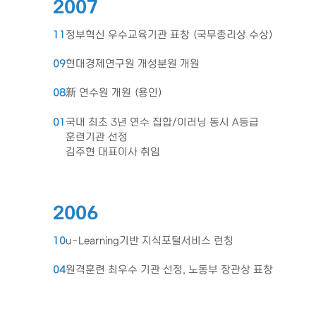
2007
11
정부혁신 우수교육기관 표창 (국무총리상 수상)
09
현대경제연구원 개성분원 개원
08
新 연수원 개원 (용인)
01
국내 최초 3년 연수 집합/이러닝 동시 A등급
훈련기관 선정
김주현 대표이사 취임
2006
10
u-Learning기반 지식포털서비스 런칭
04
원격훈련 최우수 기관 선정, 노동부 장관상 표창