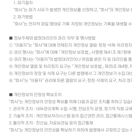
1. 파기절차
“회사”는 파기 사유가 발생한 개인정보를 선정하고, “회사”의 개인정
2
.
파기방법
“회사”는 전자적 파일 형태로 기록·저장된 개인정보는 기록을 재생할 
■
정보주체와 법정대리인의 권리·의무 및 행사방법
①
“이용자”는 “회사”에 대해 언제든지 개인정보 열람·정정·삭제·처리정
②
권리 행사는 “회사”에 대해 「개인정보 보호법」 시행령 제41조 제1항에 
③
권리 행사는 “이용자”의 법정대리인이나 위임을 받은 자 등 대리인을 통하
④
개인정보 열람 및 처리정지 요구는 「개인정보 보호법」 제35조 제4항, 제
⑤
개인정보의 정정 및 삭제 요구는 다른 법령에서 그 개인정보가 수집 대
⑥
“회사”는 “이용자” 권리에 따른 열람의 요구, 정정·삭제의 요구, 처리
■
개인정보의 안정성 확보조치
“회사”는 개인정보의 안정성 확보를 위해 다음과 같은 조치를 취하고 있
1. 관리적 조치 : 내부관리계획 수립·시행, 전담조직 운영, 정기적 직원 교
2. 기술적 조치 : 개인정보처리시스템 등의 접근권한 관리, 접근통제시스템
3. 물리적 조치 : 전산실, 자료보관실 등의 접근통제
“회사”는 개인정보의 안전성을 확보하기 위하여 법령에서 규정하고 있는 