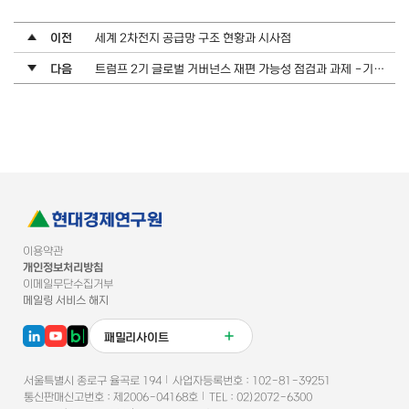
이전
세계 2차전지 공급망 구조 현황과 시사점
다음
트럼프 2기 글로벌 거버넌스 재편 가능성 점검과 과제 -기후·보건·개발협력 부문을 중심으로
이용약관
개인정보처리방침
이메일무단수집거부
메일링 서비스 해지
패밀리사이트
서울특별시 종로구 율곡로 194
사업자등록번호 :
102-81-39251
통신판매신고번호
:
제2006-04168호
TEL :
02)2072-6300