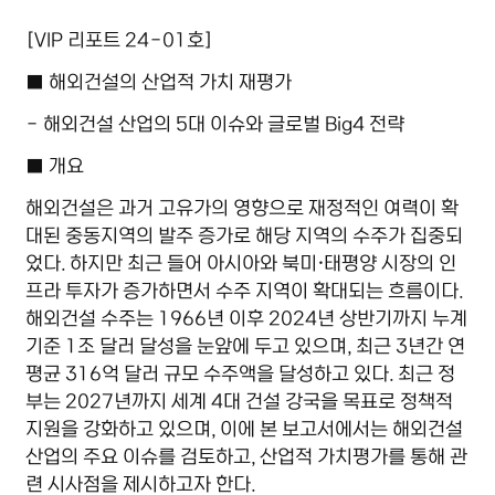
상세 입니다.
[VIP
리포트
24-01
호
]
■
해외건설의 산업적 가치 재평가
-
해외건설 산업의
5
대 이슈와 글로벌
Big4
전략
■
개요
해외건설은 과거 고유가의 영향으로 재정적인 여력이 확
대된 중동지역의 발주 증가로 해당 지역의 수주가 집중되
었다
.
하지만 최근 들어 아시아와 북미
·
태평양 시장의 인
프라 투자가 증가하면서 수주 지역이 확대되는 흐름이다
.
해외건설 수주는
1966
년 이후
2024
년 상반기까지 누계
기준
1
조 달러 달성을 눈앞에 두고 있으며
,
최근
3
년간 연
평균
316
억 달러 규모 수주액을 달성하고 있다
.
최근 정
부는
2027
년까지 세계
4
대 건설 강국을 목표로 정책적
지원을 강화하고 있으며
,
이에 본 보고서에서는 해외건설
산업의 주요 이슈를 검토하고
,
산업적 가치평가를 통해 관
련 시사점을 제시하고자 한다
.