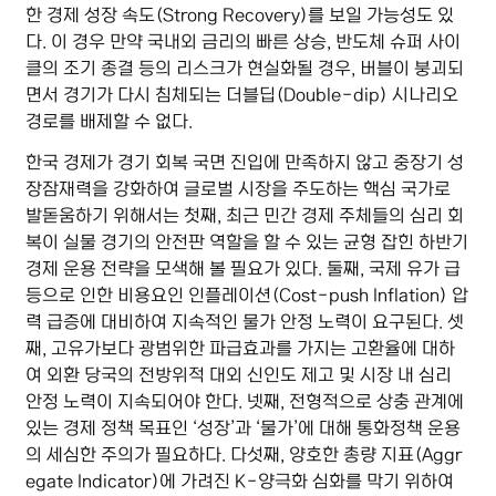
한 경제 성장 속도(Strong Recovery)를 보일 가능성도 있
다. 이 경우 만약 국내외 금리의 빠른 상승, 반도체 슈퍼 사이
클의 조기 종결 등의 리스크가 현실화될 경우, 버블이 붕괴되
면서 경기가 다시 침체되는 더블딥(Double-dip) 시나리오
경로를 배제할 수 없다.
한국 경제가 경기 회복 국면 진입에 만족하지 않고 중장기 성
장잠재력을 강화하여 글로벌 시장을 주도하는 핵심 국가로
발돋움하기 위해서는 첫째, 최근 민간 경제 주체들의 심리 회
복이 실물 경기의 안전판 역할을 할 수 있는 균형 잡힌 하반기
경제 운용 전략을 모색해 볼 필요가 있다. 둘째, 국제 유가 급
등으로 인한 비용요인 인플레이션(Cost-push Inflation) 압
력 급증에 대비하여 지속적인 물가 안정 노력이 요구된다. 셋
째, 고유가보다 광범위한 파급효과를 가지는 고환율에 대하
여 외환 당국의 전방위적 대외 신인도 제고 및 시장 내 심리
안정 노력이 지속되어야 한다. 넷째, 전형적으로 상충 관계에
있는 경제 정책 목표인 ‘성장’과 ‘물가’에 대해 통화정책 운용
의 세심한 주의가 필요하다. 다섯째, 양호한 총량 지표(Aggr
egate Indicator)에 가려진 K-양극화 심화를 막기 위하여