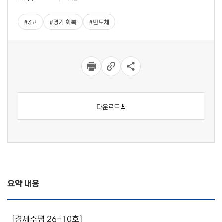
#
3고
#
경기 회복
#
반도체
다운로드
요약 내용
상세 입니다.
[경제주평 26-10호]