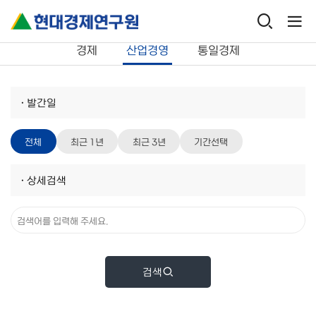
연구보고서
산업경영
경제
산업경영
통일경제
·
발간일
전체
최근 1년
최근 3년
기간선택
·
상세검색
검색