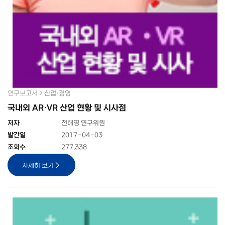
연구보고서
산업·경영
국내외 AR·VR 산업 현황 및 시사점
저자
전해영 연구위원
발간일
2017-04-03
조회수
277,338
자세히 보기