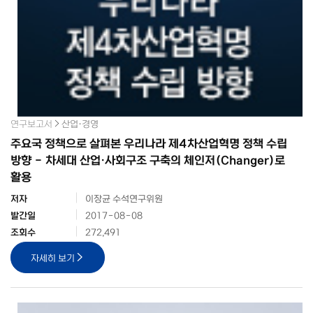
연구보고서
산업·경영
주요국 정책으로 살펴본 우리나라 제4차산업혁명 정책 수립
방향 - 차세대 산업·사회구조 구축의 체인저(Changer)로
활용
저자
이장균 수석연구위원
발간일
2017-08-08
조회수
272,491
자세히 보기