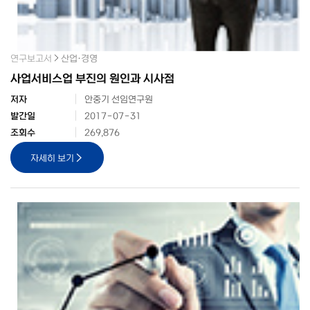
연구보고서
산업·경영
사업서비스업 부진의 원인과 시사점
저자
안중기 선임연구원
발간일
2017-07-31
조회수
269,876
자세히 보기