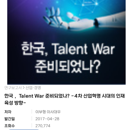
연구보고서
산업·경영
한국， Talent War 준비되었나? -4차 산업혁명 시대의 인재
육성 방향-
저자
이부형 이사대우
발간일
2017-04-28
조회수
270,774