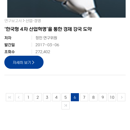
연구보고서
산업·경영
‘한국형 4차 산업혁명’을 통한 경제 강국 도약
저자
정민 연구위원
발간일
2017-03-06
조회수
272,402
자세히 보기
1
2
3
4
5
6
7
8
9
10