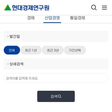
연구보고서
산업경영
경제
산업경영
통일경제
·
발간일
전체
최근 1년
최근 3년
기간선택
·
상세검색
검색