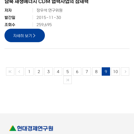
남북 재생에너지 CDM 협력사업의 잠재력
저자
장우석 연구위원
발간일
2015-11-30
조회수
259,695
자세히 보기
1
2
3
4
5
6
7
8
9
10